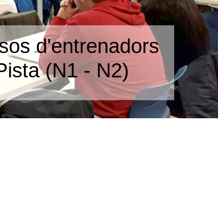
sos d'entrenadors
Pista (N1 - N2)
ES