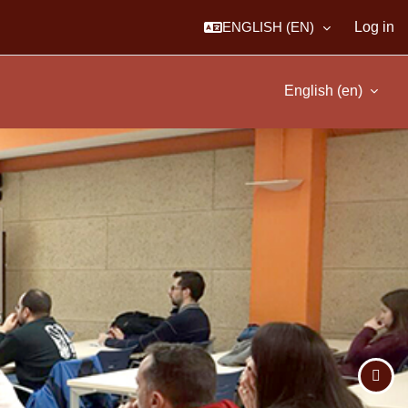
ENGLISH ‎(EN)‎
Log in
English ‎(en)‎