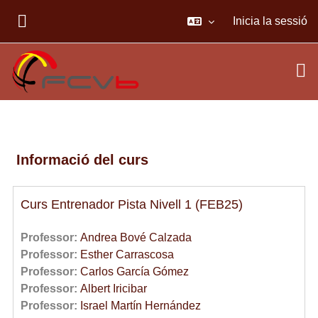
Ves al contingut principal
Inicia la sessió
PANELL LATERAL
Informació del curs
Curs Entrenador Pista Nivell 1 (FEB25)
Professor:
Andrea Bové Calzada
Professor:
Esther Carrascosa
Professor:
Carlos García Gómez
Professor:
Albert Iricibar
Professor:
Israel Martín Hernández